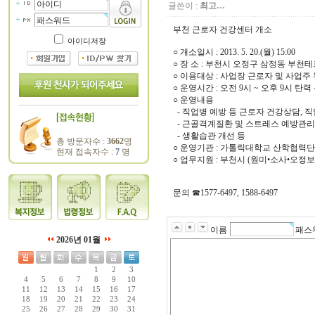
글쓴이 :
최고…
부천 근로자 건강센터 개소
아이디저장
○ 개소일시 : 2013. 5. 20.(월) 15:00
○ 장 소 : 부천시 오정구 삼정동 부천
○ 이용대상 : 사업장 근로자 및 사업주
○ 운영시간 : 오전 9시 ~ 오후 9시 탄
○ 운영내용
- 직업병 예방 등 근로자 건강상담, 
- 근골격계질환 및 스트레스 예방관
- 생활습관 개선 등
총 방문자수 :
3662
명
○ 운영기관 : 가톨릭대학교 산학협력
현재 접속자수 :
7
명
○ 업무지원 : 부천시 (원미•소사•오정
문의 ☎1577-6497, 1588-6497
이름
패스
2026년 01월
1
2
3
4
5
6
7
8
9
10
11
12
13
14
15
16
17
18
19
20
21
22
23
24
25
26
27
28
29
30
31