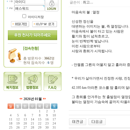
글쓴이 :
최고…
마음속의 불 : 열정
아이디저장
신성한 정신을
대변하는 이미지는 불, 즉 열정입니다.
마음속에서 불이 타고 있는 사람은
활기와 힘이 넘쳐흐르고,
눈이 반짝반짝 빛납니다.
이런 사람으로부터
사랑과 환희가 시작됩니다.
총 방문자수 :
3662
명
현재 접속자수 :
6
명
- 안젤름 그륀의 머물지 말고 흘러라 중
* 우리가 살아가면서 진정한 사랑, 진
42.195 km 마라톤 코스를 땀 흘리
그 환희를 안겨주는 첫 출발점이 열정
2026년 01월
불타는 열정이 가슴속에 끝까지 타올라
1
2
3
4
5
6
7
8
9
10
11
12
13
14
15
16
17
18
19
20
21
22
23
24
25
26
27
28
29
30
31