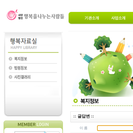
:: 글답변 ::
이 름